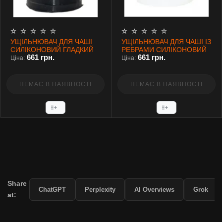
УЩІЛЬНЮВАЧ ДЛЯ ЧАШІ
УЩІЛЬНЮВАЧ ДЛЯ ЧАШІ ІЗ
СИЛІКОНОВИЙ ГЛАДКИЙ
РЕБРАМИ СИЛІКОНОВИЙ
661 грн.
661 грн.
ЧОРНИЙ
БІЛИЙ
Ціна:
Ціна:
НЕМАЄ В НАЯВНОСТІ
НЕМАЄ В НАЯВНОСТІ
Share
ChatGPT
Perplexity
AI Overviews
Grok
at: