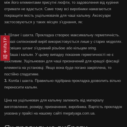
між його елементами присутні люфти, то задоволення від куріння
отримати не вдасться. Саме тому всі виробники намагаються
покращити якість ущільнювачів для чаші кальяну. Аксесуари
застосовуються у таких місцях з’єднання, як:
Шланг і шахта. Прокладка створює максимальну герметичність.
ФІЛЬТР
Наразі силіконовий виріб використовується лише у старих моделях.
У новіших шланг з’єднаний різьбою або кільцем oring.
Чаша і кальян. У цьому випадку показник герметичності не є
важливим. Ущільнювач для чаші призначений для кращої фіксації
елемента на установці. Якщо вона буде погано закріплена, то
постійно спадатиме.
Колба і шахта. Правильно підібрана прокладка дозволить вільно
переносити кальян.
Ціна на ущільнювач для кальяну залежить від матеріалу
виготовлення, розміру, призначення, виробника. Вартість прокладок
указана у прайсі на нашому сайті megatyaga.com.ua.