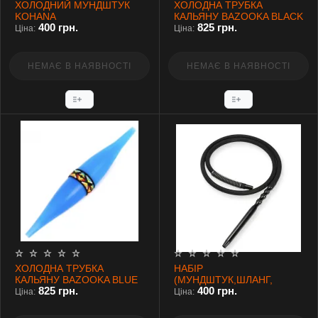
ХОЛОДНИЙ МУНДШТУК
ХОЛОДНА ТРУБКА
KOHANA
КАЛЬЯНУ BAZOOKA BLACK
400 грн.
825 грн.
Ціна:
Ціна:
НЕМАЄ В НАЯВНОСТІ
НЕМАЄ В НАЯВНОСТІ
ХОЛОДНА ТРУБКА
НАБІР
КАЛЬЯНУ BAZOOKA BLUE
(МУНДШТУК,ШЛАНГ,
825 грн.
400 грн.
КОНЕКТОР, ПРУЖИНА)
Ціна:
Ціна: