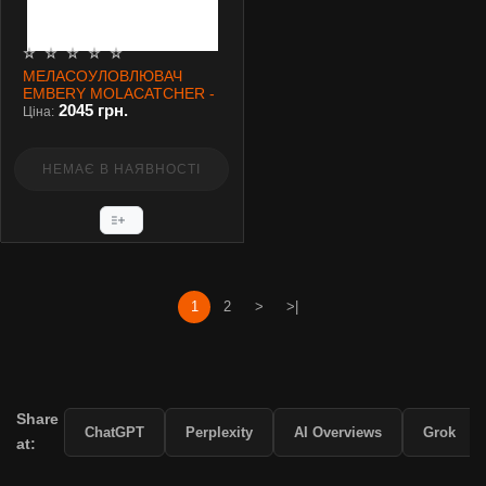
МЕЛАСОУЛОВЛЮВАЧ
EMBERY MOLACATCHER -
2045 грн.
CHAMELEON
Ціна:
НЕМАЄ В НАЯВНОСТІ
1
2
>
>|
Share
ChatGPT
Perplexity
AI Overviews
Grok
at: