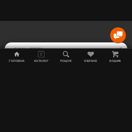
ГОЛОВНА
КАТАЛОГ
ПОШУК
ОБРАНЕ
КОШИК
Мапа сайту
Акції
Інформація про доставку
Тютюн для кальяну
Контакти
Про нас