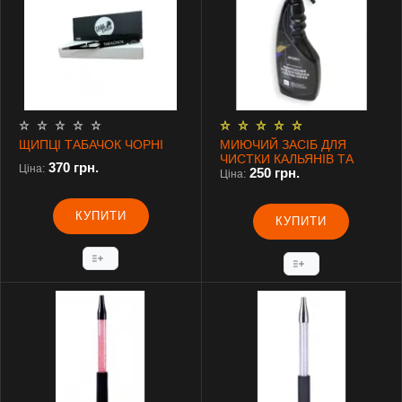
ЩИПЦІ ТАБАЧОК ЧОРНІ
МИЮЧИЙ ЗАСІБ ДЛЯ
ЧИСТКИ КАЛЬЯНІВ ТА
370 грн.
Ціна:
250 грн.
БОНГІВ, 500 МЛ
Ціна:
КУПИТИ
КУПИТИ