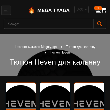
1
Інтернет магазин Megatyaga
Тютюн для кальяну
Тютюн Heven
Тютюн Heven для кальяну