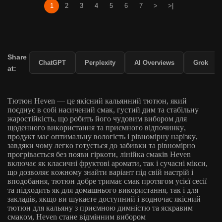
1
2
3
4
5
6
7
>
>|
Share
ChatGPT
Perplexity
AI Overviews
Grok
at:
Тютюн Heven — це якісний кальянний тютюн, який
поєднує в собі насичений смак, густий дим та стабільну
жаростійкість, що робить його чудовим вибором для
щоденного використання та приємного відпочинку,
продукт має оптимальну вологість і рівномірну нарізку,
завдяки чому легко готується до забивки та рівномірно
прогрівається без появи гіркоти, лінійка смаків Heven
включає як класичні фруктові аромати, так і сучасні мікси,
що дозволяє кожному знайти варіант під свій настрій і
вподобання, тютюн добре тримає смак протягом усієї сесії
та підходить як для домашнього використання, так і для
закладів, якщо ви шукаєте доступний і водночас якісний
тютюн для кальяну з приємною димністю та яскравим
смаком, Heven стане відмінним вибором