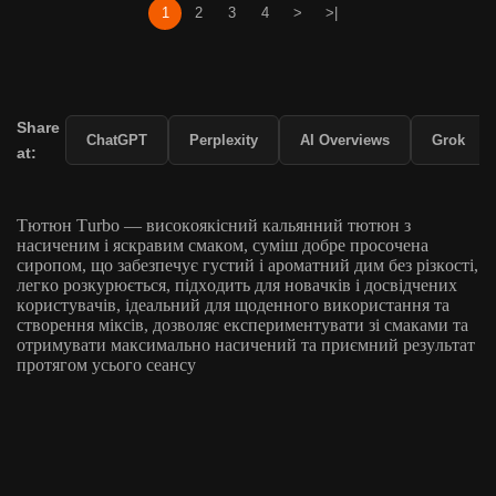
1
2
3
4
>
>|
Share
ChatGPT
Perplexity
AI Overviews
Grok
at:
Тютюн Turbo — високоякісний кальянний тютюн з
насиченим і яскравим смаком, суміш добре просочена
сиропом, що забезпечує густий і ароматний дим без різкості,
легко розкурюється, підходить для новачків і досвідчених
користувачів, ідеальний для щоденного використання та
створення міксів, дозволяє експериментувати зі смаками та
отримувати максимально насичений та приємний результат
протягом усього сеансу