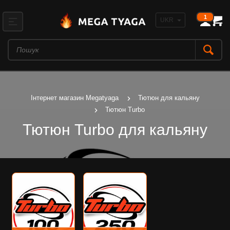
1
Інтернет магазин Megatyaga
Тютюн для кальяну
Тютюн Turbo
Тютюн Turbo для кальяну