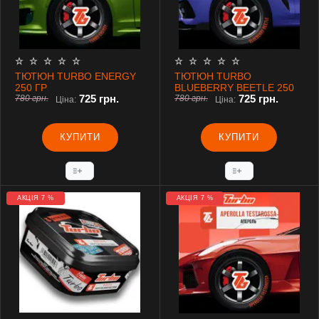
ТЮТЮН TURBO ENERGY
ТЮТЮН TURBO
250 ГР
BLUEBERRY BEETLE 250
725 грн.
725 грн.
780 грн.
ГР
780 грн.
Ціна:
Ціна:
КУПИТИ
КУПИТИ
АКЦІЯ 7 %
АКЦІЯ 7 %