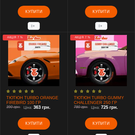
КУПИТИ
КУПИТИ
АКЦІЯ 7 %
АКЦІЯ 7 %
ТЮТЮН TURBO ORANGE
ТЮТЮН TURBO GUMMY
FIREBIRD 100 ГР
CHALLENGER 250 ГР
363 грн.
725 грн.
390 грн.
780 грн.
Ціна:
Ціна:
КУПИТИ
КУПИТИ