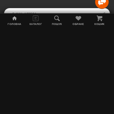
ГОЛОВНА
КАТАЛОГ
ПОШУК
ОБРАНЕ
КОШИК
Мапа сайту
Акції
Інформація про доставку
Тютюн для кальяну
Контакти
Про нас
MEGATYAGA
Графік роботи: Пн по Пт з 10:00 до 17:00. Сб з 10:00 до 15:00. Нд