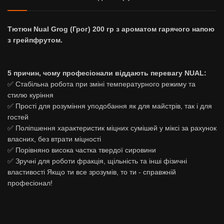
Тютюн Nual Grog (Грог) 200 гр з ароматом гарячого напою
з грейпфрутом.
5 причин, чому професіонали віддають перевагу NUAL:
✅ Стабільна робота при зміні температурного режиму та
стилю куріння
✅ Прості для розуміння уподобання як для майстрів, так і для
гостей
✅ Поліпшення характеристик міцних сумішей у міксі за рахунок
власних, без втрати міцності
✅ Порівняно висока частка твердої сировини
✅ Зручні для роботи фракція, щільність та інші фізичні
властивості Якщо ти все зрозумів, то ти - справжній
професіонал!