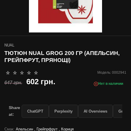
NUAL
ТЮТЮН NUAL GROG 200 ГР (АПЕЛЬСИН,
ГРЕЙПФРУТ, ПРЯНОЩІ)
Модель:
0002941
602 грн.
647 грн.
Нет в наличии
Share
ChatGPT
Perplexity
AI Overviews
Grok
at:
Смак:
Апельсин , Грейпрфрут , Кориця