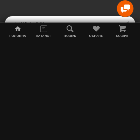
ГОЛОВНА
КАТАЛОГ
ПОШУК
ОБРАНЕ
КОШИК
Мапа сайту
Акції
Інформація про доставку
Тютюн для кальяну
Контакти
Про нас
MEGATYAGA