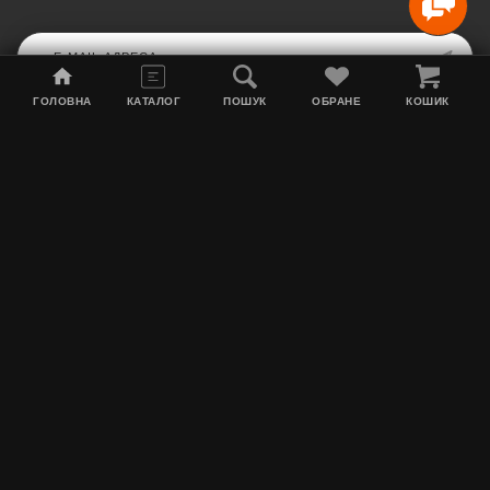
ГОЛОВНА
КАТАЛОГ
ПОШУК
ОБРАНЕ
КОШИК
Мапа сайту
Акції
Інформація про доставку
Тютюн для кальяну
Контакти
Про нас
MEGATYAGA
Графік роботи: Пн по Пт з 10:00 до 17:00. Сб з 10:00 до 15:00. Нд