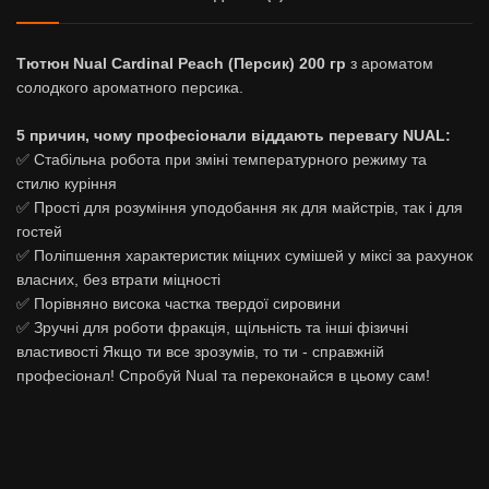
Тютюн Nual Cardinal Peach (Персик) 200 гр
з ароматом
солодкого ароматного персика.
5 причин, чому професіонали віддають перевагу NUAL:
✅ Стабільна робота при зміні температурного режиму та
стилю куріння
✅ Прості для розуміння уподобання як для майстрів, так і для
гостей
✅ Поліпшення характеристик міцних сумішей у міксі за рахунок
власних, без втрати міцності
✅ Порівняно висока частка твердої сировини
✅ Зручні для роботи фракція, щільність та інші фізичні
властивості Якщо ти все зрозумів, то ти - справжній
професіонал! Спробуй Nual та переконайся в цьому сам!