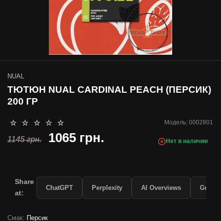
NUAL
ТЮТЮН NUAL CARDINAL PEACH (ПЕРСИК)
200 ГР
Модель:
0002801
1065 грн.
1145 грн.
Нет в наличии
Share
ChatGPT
Perplexity
AI Overviews
Grok
at:
Смак:
Персик