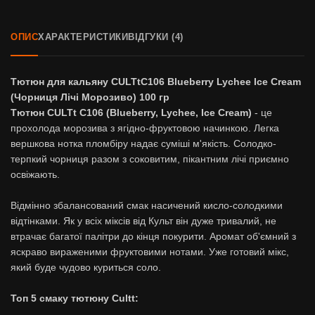
ОПИС
ХАРАКТЕРИСТИКИ
ВІДГУКИ (4)
Тютюн для кальяну CULTtC106 Blueberry Lychee Ice Cream
(Чорниця Лічі Морозиво) 100 гр
Тютюн CULTt C106 (Blueberry, Lychee, Ice Cream)
- це
прохолода морозива з ягідно-фруктовою начинкою. Легка
вершкова нотка пломбіру надає суміші м'якість. Солодко-
терпкий чорниця разом з соковитим, пікантним лічі приємно
освіжають.
Відмінно збалансований смак насичений кисло-солодкими
відтінками. Як у всіх міксів від Культ він дуже тривалий, не
втрачає багатої палітри до кінця покурити. Аромат об'ємний з
яскраво вираженими фруктовими нотами. Уже готовий мікс,
який буде чудово куриться соло.
Топ 5 смаку тютюну Cultt: