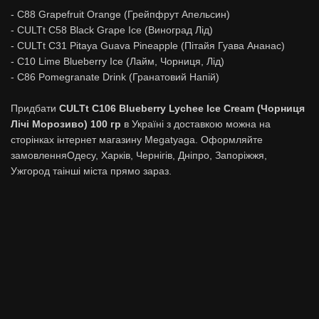
- C88 Grapefruit Orange (Грейпфрут Апельсин)
- CULTt C58 Black Grape Ice (Виноград Лід)
- СULTt C31 Pitaya Guava Pineapple (Пітайя Гуава Ананас)
- C10 Lime Blueberry Ice (Лайм, Чорниця, Лід)
- C86 Pomegranate Drink (Гранатовий Напій)
Придбати
CULTt C106 Blueberry Lychee Ice Cream (Чорниця
Лічі Морозиво) 100 гр
в Україні з доставкою можна на
сторінках інтернет магазину Megatyaga. Оформляйте
замовленняОдесу, Харків, Чернігів, Дніпро, Запоріжжя,
Ужгород таінші міста прямо зараз.