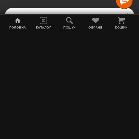
ГОЛОВНА
КАТАЛОГ
ПОШУК
ОБРАНЕ
КОШИК
Мапа сайту
Акції
Інформація про доставку
Тютюн для кальяну
Контакти
Про нас
MEGATYAGA
Графік роботи: Пн по Пт з 10:00 до 17:00. Сб з 10:00 до 15:00. Нд