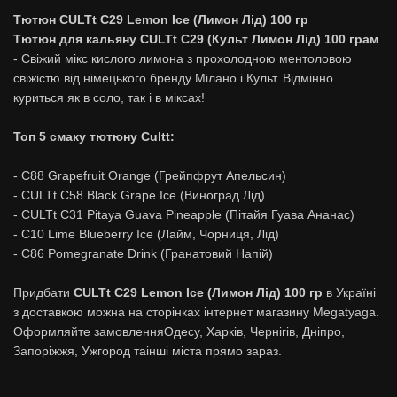
Тютюн CULTt C29 Lemon Ice (Лимон Лід) 100 гр
Тютюн для кальяну CULTt C29 (Культ Лимон Лід) 100 грам
- Свіжий мікс кислого лимона з прохолодною ментоловою
свіжістю від німецького бренду Мілано і Культ. Відмінно
куриться як в соло, так і в міксах!
Топ 5 смаку тютюну Cultt:
- C88 Grapefruit Orange (Грейпфрут Апельсин)
- CULTt C58 Black Grape Ice (Виноград Лід)
- СULTt C31 Pitaya Guava Pineapple (Пітайя Гуава Ананас)
- C10 Lime Blueberry Ice (Лайм, Чорниця, Лід)
- C86 Pomegranate Drink (Гранатовий Напій)
Придбати
CULTt C29 Lemon Ice (Лимон Лід) 100 гр
в Україні
з доставкою можна на сторінках інтернет магазину Megatyaga.
Оформляйте замовленняОдесу, Харків, Чернігів, Дніпро,
Запоріжжя, Ужгород таінші міста прямо зараз.