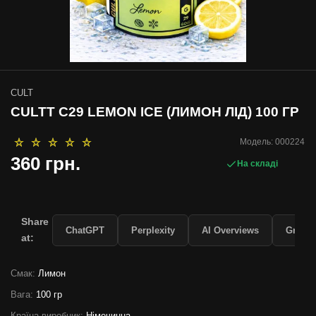
CULT
CULTT C29 LEMON ICE (ЛИМОН ЛІД) 100 ГР
Модель:
000224
360 грн.
На складі
Share
ChatGPT
Perplexity
AI Overviews
Grok
at:
Смак:
Лимон
Вага:
100 гр
Країна виробник:
Німечинна