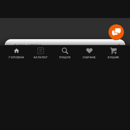
ГОЛОВНА
КАТАЛОГ
ПОШУК
ОБРАНЕ
КОШИК
Мапа сайту
Акції
Інформація про доставку
Тютюн для кальяну
Контакти
Про нас