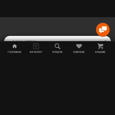
ГОЛОВНА
КАТАЛОГ
ПОШУК
ОБРАНЕ
КОШИК
Мапа сайту
Акції
Інформація про доставку
Тютюн для кальяну
Контакти
Про нас