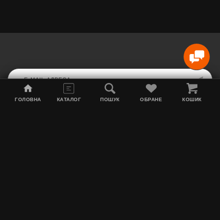
ГОЛОВНА
КАТАЛОГ
ПОШУК
ОБРАНЕ
КОШИК
Мапа сайту
Акції
Інформація про доставку
Тютюн для кальяну
Контакти
Про нас