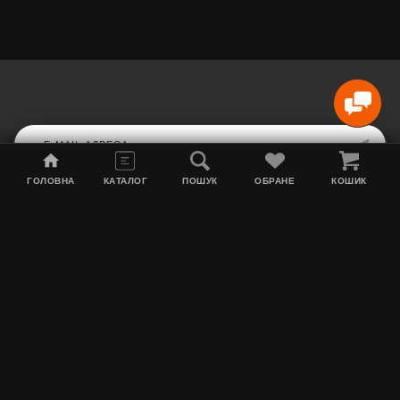
ГОЛОВНА
КАТАЛОГ
ПОШУК
ОБРАНЕ
КОШИК
Мапа сайту
Акції
Інформація про доставку
Тютюн для кальяну
Контакти
Про нас