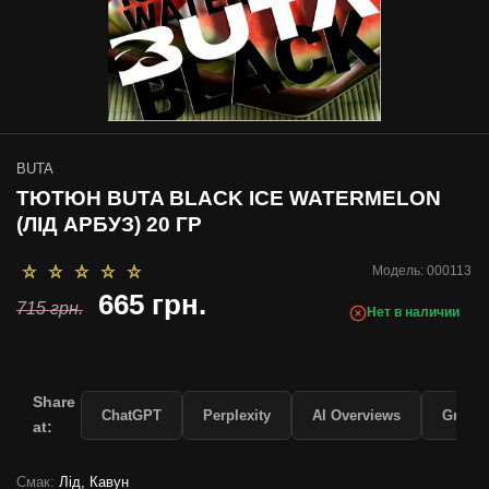
BUTA
ТЮТЮН BUTA BLACK ICE WATERMELON
(ЛІД АРБУЗ) 20 ГР
Модель:
000113
665 грн.
715 грн.
Нет в наличии
Share
ChatGPT
Perplexity
AI Overviews
Grok
at:
Смак:
Лід, Кавун