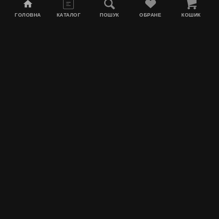
ГОЛОВНА
КАТАЛОГ
ПОШУК
ОБРАНЕ
КОШИК
Мапа сайту
Акції
Інформація про доставку
Тютюн для кальяну
Контакти
Про нас
MEGATYAGA
Графік роботи: Пн по Пт з 10:00 до 17:00. Сб з 10:00 до 15:00. Нд
вихідний
Megatyaga 2025