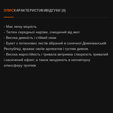
ОПИС
ХАРАКТЕРИСТИКИ
ВІДГУКИ (0)
- Має легку міцність
- Тютюн середньої нарізки, очищений від жил
- Висока димність і стійкий смак
- Букет з тютюнових листів зібраний в сонячної Домініканській
Республіці, вражає своїм ароматом і густим димом.
- Висока жаростійкість і тривала витримка створюють тривалий
і насичений ефект, а також занурюють в неповторну
атмосферу тропіків