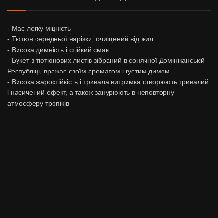
- Має легку міцність
- Тютюн середньої нарізки, очищений від жил
- Висока димність і стійкий смак
- Букет з тютюнових листів зібраний в сонячної Домініканській
Республіці, вражає своїм ароматом і густим димом.
- Висока жаростійкість і тривала витримка створюють тривалий
і насичений ефект, а також занурюють в неповторну
атмосферу тропіків