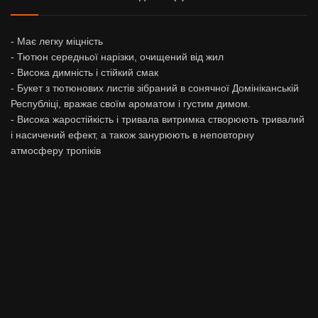
- Має легку міцність
- Тютюн середньої нарізки, очищений від жил
- Висока димність і стійкий смак
- Букет з тютюнових листів зібраний в сонячної Домініканській
Республіці, вражає своїм ароматом і густим димом.
- Висока жаростійкість і тривала витримка створюють тривалий
і насичений ефект, а також занурюють в неповторну
атмосферу тропіків