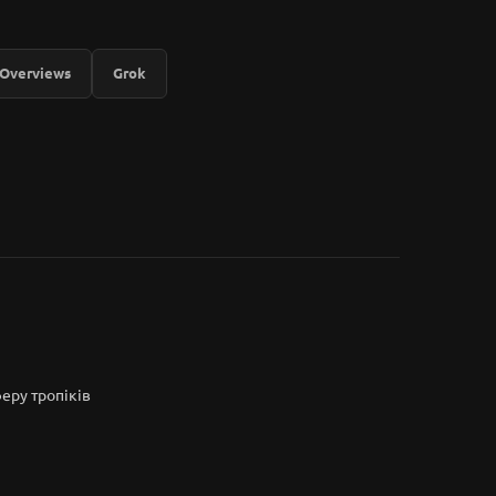
 Overviews
Grok
еру тропіків