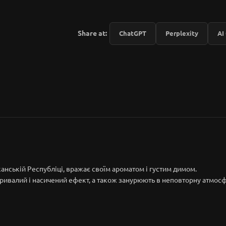
Share at:
ChatGPT
Perplexity
AI
канській Республіці, вражає своїм ароматом і густим димом.
тривалий і насичений ефект, а також занурюють в неповторну атмосф