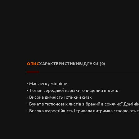
ОПИС
ХАРАКТЕРИСТИКИ
ВІДГУКИ (0)
- Має легку міцність
- Тютюн середньої нарізки, очищений від жил
- Висока димність і стійкий смак
- Букет з тютюнових листів зібраний в сонячної Доміні
- Висока жаростійкість і тривала витримка створюють 