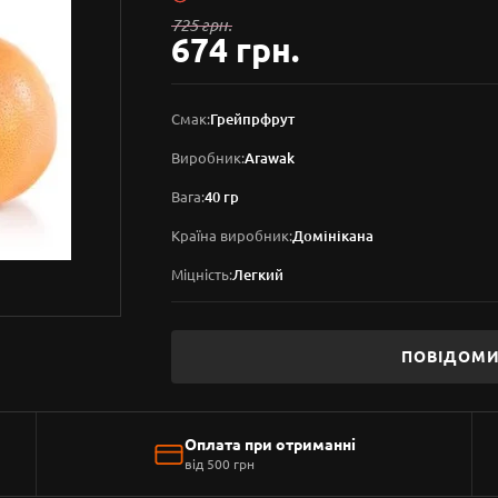
725 грн.
674 грн.
Смак:
Грейпрфрут
Виробник:
Arawak
Вага:
40 гр
Країна виробник:
Домінікана
Міцність:
Легкий
ПОВІДОМИ
Оплата при отриманні
від 500 грн