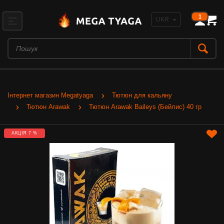
1
Інтернет магазин Megatyaga
Тютюн для кальяну
Тютюн Arawak
Тютюн Arawak Baileys (Бейлис) 40 гр
АКЦІЯ 7 %