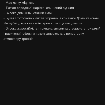
- Має легку міцність
- Тютюн середньої нарізки, очищений від жил
- Висока димність і стійкий смак
- Букет з тютюнових листів зібраний в сонячної Домініканській
Республіці, вражає своїм ароматом і густим димом.
- Висока жаростійкість і тривала витримка створюють тривалий
і насичений ефект, а також занурюють в неповторну
атмосферу тропіків