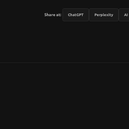
Share at:
ChatGPT
Perplexity
AI