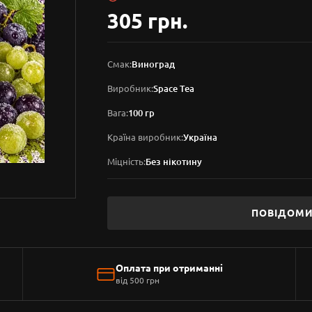
305 грн.
Смак:
Виноград
Виробник:
Space Tea
Вага:
100 гр
Країна виробник:
Україна
Міцність:
Без нікотину
ПОВІДОМИ
Оплата при отриманні
від 500 грн