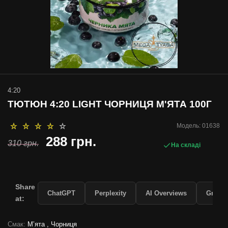
4:20
ТЮТЮН 4:20 LIGHT ЧОРНИЦЯ М'ЯТА 100Г
Модель:
01638
288 грн.
310 грн.
На складі
Share
ChatGPT
Perplexity
AI Overviews
Grok
at:
Смак:
Мʼята , Чорниця