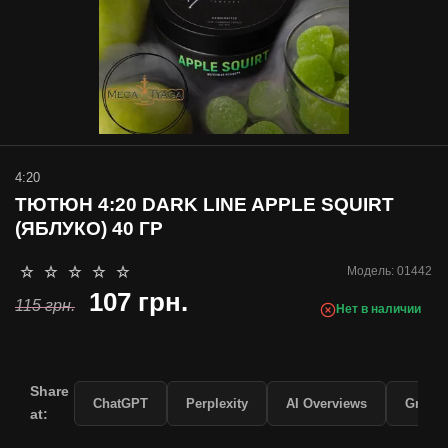
4:20
ТЮТЮН 4:20 DARK LINE APPLE SQUIRT
(ЯБЛУКО) 40 ГР
Модель:
01442
107 грн.
115 грн.
Нет в наличии
Share
ChatGPT
Perplexity
AI Overviews
Grok
at: