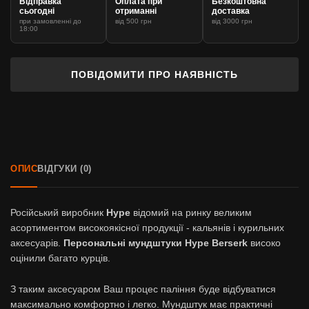
Відправка
Оплата при
Безкоштовна
сьогодні
отриманні
доставка
при замовленні до
від 500 грн
від 3000 грн
18:00
ПОВІДОМИТИ ПРО НАЯВНІСТЬ
ОПИС
ВІДГУКИ (0)
Російський виробник
Hype
відомий на ринку великим
асортиментом високоякісної продукції - кальянів і курильних
аксесуарів.
Персональні мундштуки
Hype Berserk
високо
оцінили багато курців.
З таким аксесуаром Ваш процес паління буде відбуватися
максимально комфортно і легко. Мундштук має практичні