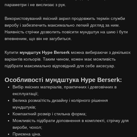
параметри і не вислизає з рук.
Використовуваний якісний акрил продовжить термін служби
виробу і забезпечить максимально легкий догляд за ним.
Наявність стрічки дозволить повісити мундштук на шию і бути
впевненим, що він не загубиться.
Купити
мундштук
Hype Berserk
можна вибираючи з декількох
варіантів кольорів. Таким чином, кожен має можливість
підібрати максимально відповідний для себе аксесуар.
Особливості мундштука Hype Berserk:
Вибір якісних матеріалів, практичних і довговічних в
експлуатації;
Велика розмаїтість дизайну і колірного рішення
мундштуків;
Компактний розмір і стильна форма;
Можливість підібрати доповнення в комплекті, стрічку для
вироби, чохол;
Приємна ціна.