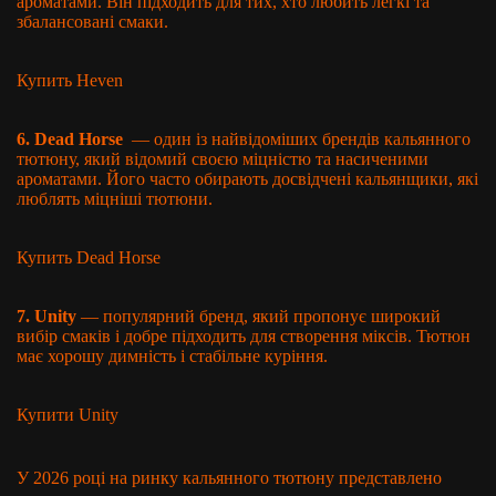
ароматами. Він підходить для тих, хто любить легкі та
збалансовані смаки.
Купить Heven
6. Dead Horse
— один із найвідоміших брендів кальянного
тютюну, який відомий своєю міцністю та насиченими
ароматами. Його часто обирають досвідчені кальянщики, які
люблять міцніші тютюни.
Купить Dead Horse
7. Unity
— популярний бренд, який пропонує широкий
вибір смаків і добре підходить для створення міксів. Тютюн
має хорошу димність і стабільне куріння.
Купити Unity
У 2026 році на ринку кальянного тютюну представлено