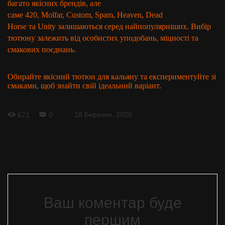
багато якісних брендів, але
саме
420
,
Molfar
,
Custom
,
Spam
,
Heaven
,
Dead
Horse
та
Unity
залишаються серед найпопулярніших. Вибір
тютюну залежить від особистих уподобань, міцності та
смакових поєднань.
Обирайте якісний тютюн для кальяну та експериментуйте зі
смаками, щоб знайти свій ідеальний варіант.
18 Березня, 2026
671
0
Ваш коментар буде
першим