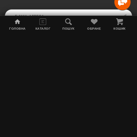
ГОЛОВНА
КАТАЛОГ
ПОШУК
ОБРАНЕ
КОШИК
Мапа сайту
Акції
Інформація про доставку
Тютюн для кальяну
Контакти
Про нас
MEGATYAGA
Графік роботи: Пн по Пт з 10:00 до 17:00. Сб з 10:00 до 15:00. Нд