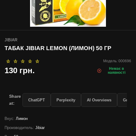
JIBIAR
ТАБАК JIBIAR LEMON (ЛИМОН) 50 ГР
Модель:
000696
130 грн.
Немає в
наявності
Share
ChatGPT
Perplexity
AI Overviews
Grok
at:
Вкус:
Лимон
Производитель:
Jibiar