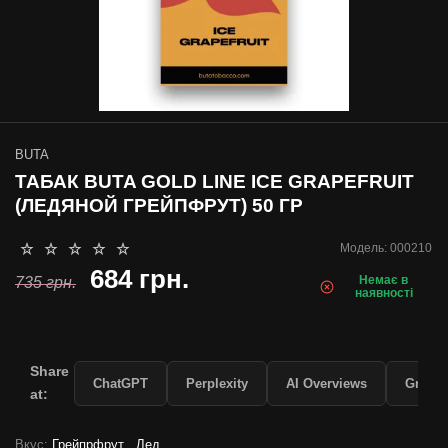
BUTA
ТАБАК BUTA GOLD LINE ICE GRAPEFRUIT
(ЛЕДЯНОЙ ГРЕЙПФРУТ) 50 ГР
Модель:
000210
684 грн.
Немає в
735 грн.
наявності
Share
ChatGPT
Perplexity
AI Overviews
Grok
at:
Вкус:
Грейпрфрут , Лед