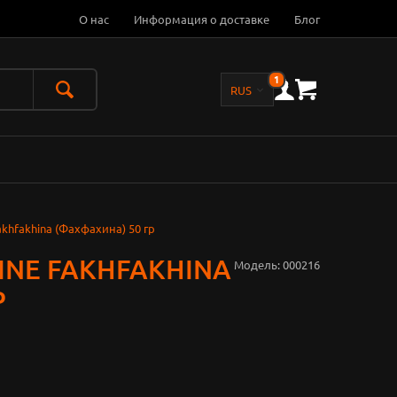
О нас
Информация о доставке
Блог
1
akhfakhina (Фаxфахина) 50 гр
LINE FAKHFAKHINA
Модель:
000216
Р