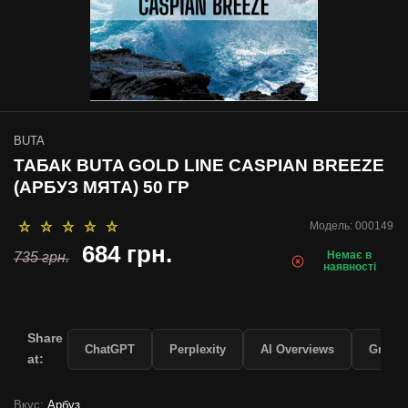
BUTA
ТАБАК BUTA GOLD LINE CASPIAN BREEZE
(АРБУЗ МЯТА) 50 ГР
Модель:
000149
684 грн.
Немає в
735 грн.
наявності
Share
ChatGPT
Perplexity
AI Overviews
Grok
at:
Вкус:
Арбуз ,