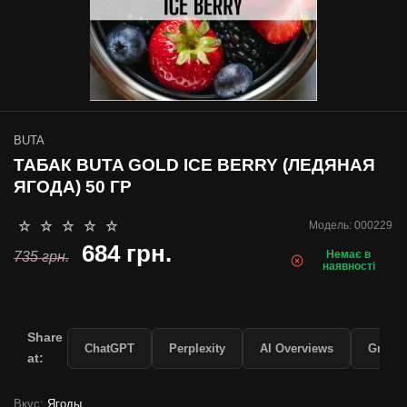
BUTA
ТАБАК BUTA GOLD ICE BERRY (ЛЕДЯНАЯ
ЯГОДА) 50 ГР
Модель:
000229
684 грн.
Немає в
735 грн.
наявності
Share
ChatGPT
Perplexity
AI Overviews
Grok
at:
Вкус:
Ягоды