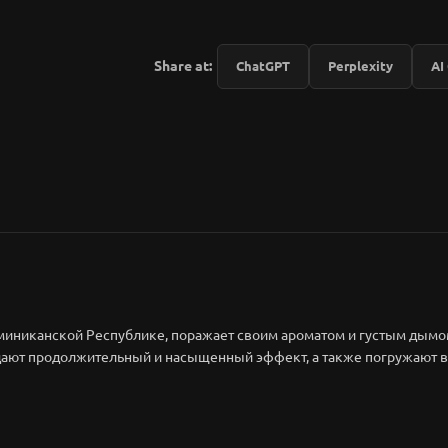
Share at:
ChatGPT
Perplexity
AI
оминиканской Республике, поражает своим ароматом и густым дымо
дают продолжительный и насыщенный эффект, а также погружают 