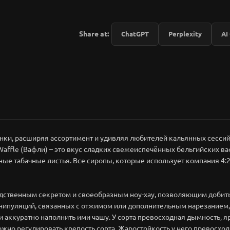
Share at:
ChatGPT
Perplexity
AI
инки, расширяя ассортимент и удивляя любителей кальянных сесси
 Waffle (Вафли) – это вкус сладких свежеиспечённых бельгийских 
е табачные листья. Все сиропы, которые использует компания 4:20
дственным секретом и своеобразным ноу-хау, позволяющим добить
нипуляций, связанных с отжимом или дополнительным нарезанием, 
 аккуратно наполнить ими чашу. У сорта превосходная дымность, яр
можно регулировать крепость сорта. Жаростойкость у него превосходн