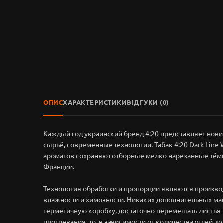
ОПИС
ХАРАКТЕРИСТИКИ
ВІДГУКИ (0)
Каждый год украинский бренд 4:20 представляет нов
сырьё, современные технологии. Табак 4:20 Dark Line
ароматов сохраняют отборные мелко нарезанные тёмны
Франции.
Технология обработки и пропорции являются произво
влажности и химозности. Никаких дополнительных ма
герметичную коробку, достаточно перемешать листья и
прогревания, то, в зависимости от количества углей, 