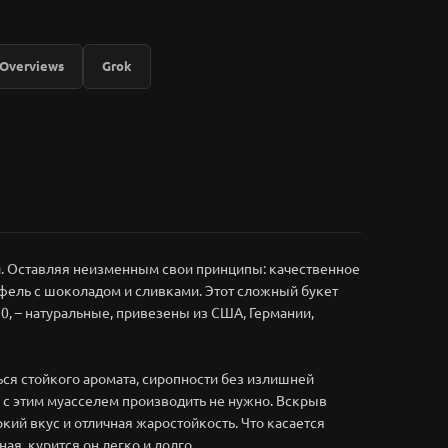
 Overviews
Grok
й. Оставляя неизменным свои принципы: качественное
вафель с шоколадом и сливками. Этот сложный букет
, – натуральные, привезены из США, Германии,
ся стойкого аромата, сиропности без излишней
с этим муасселем производить не нужно. Вскрыв
кий вкус и отличная жаростойкость. Что касается
ая, курится он легко и долго.