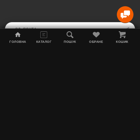
ГОЛОВНА
КАТАЛОГ
ПОШУК
ОБРАНЕ
КОШИК
Карта сайта
Акции
Информация о доставке
Табак для кальяна
Контакты
О нас
MEGATYAGA