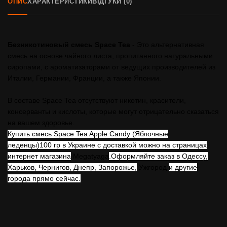
ОПИС
ХАРАКТЕРИСТИКИ
ВІДГУКИ (0)
Безникотиновый смесь Space Tea
- Это альтернативная
смесь на основе чайного листа, пропитанного натуральными
сиропами, с ароматизаторами от ведущих производителей из
Италии, Германии, Франции, а также Японии.
В составе Space Tea отсутствуют никотин, красители,
консерванты и кислоты, которые могут отрицательно сказаться
на вашем здоровье.
Купить смесь Space Tea Apple Candy (Яблочные
леденцы)
100 гр в Украине с доставкой можно на страницах
интернет магазина
Megatyaga
.Оформляйте заказ в Одессу,
Харьков, Чернигов, Днепр, Запорожье
,
Ужгород
и другие
города прямо сейчас.